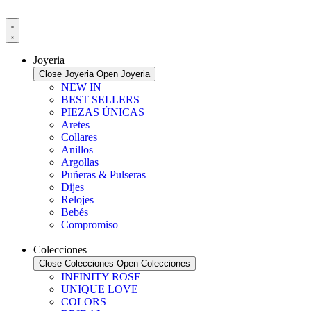
Ir
al
contenido
Joyeria
Close Joyeria
Open Joyeria
NEW IN
BEST SELLERS
PIEZAS ÚNICAS
Aretes
Collares
Anillos
Argollas
Puñeras & Pulseras
Dijes
Relojes
Bebés
Compromiso
Colecciones
Close Colecciones
Open Colecciones
INFINITY ROSE
UNIQUE LOVE
COLORS