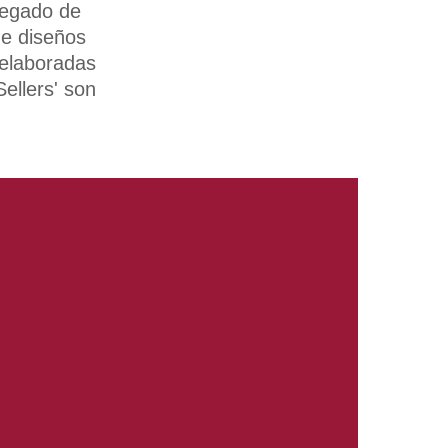
legado de
de diseños
 elaboradas
ellers' son