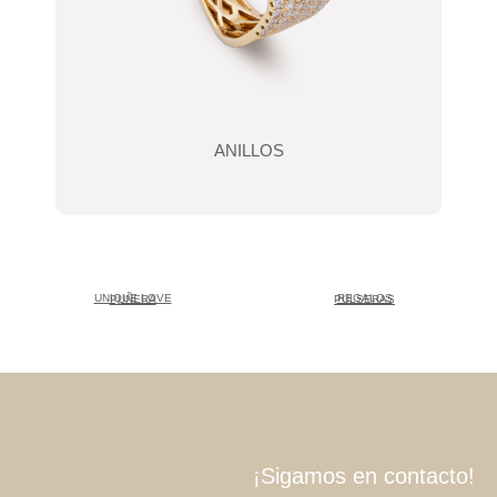
ANILLOS
UNIQUE LOVE
REGALOS
PUÑERA
PULSERAS
¡Sigamos en contacto!