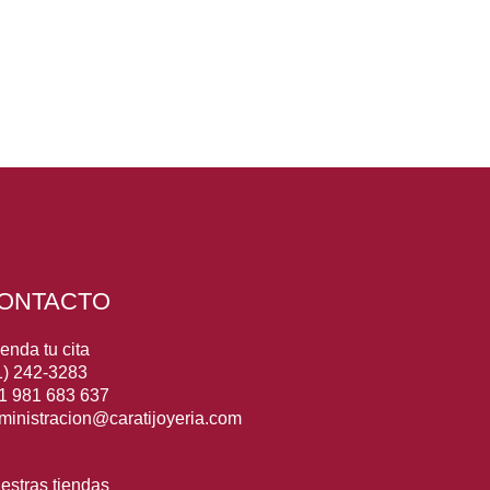
ONTACTO
enda tu cita
1) 242-3283
1 981 683 637
ministracion@caratijoyeria.com
estras tiendas