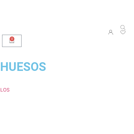
0
 HUESOS
ALOS