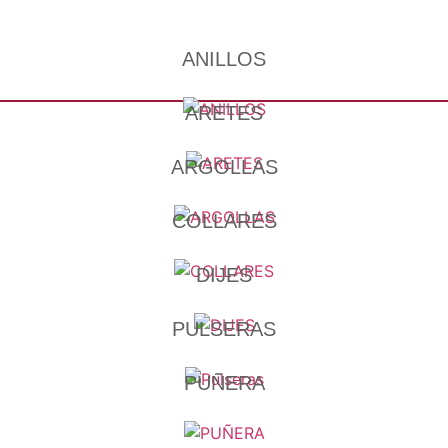
ANILLOS
ARETES
ARGOLLAS
COLLARES
DIJES
PULSERAS
PUÑERA