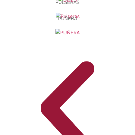
PULSERAS
PUÑERA